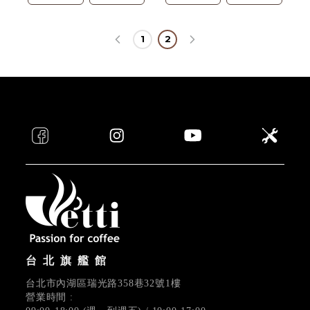
1
2
台北旗艦館
台北市內湖區瑞光路358巷32號1樓
營業時間 :