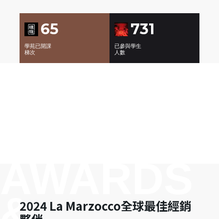
84
635
學苑已開課
已參與學生
梯次
人數
AWARDS
&
2024 La Marzocco全球最佳經銷
夥伴