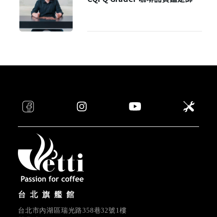
台北旗艦館
台北市內湖區瑞光路358巷32號1樓