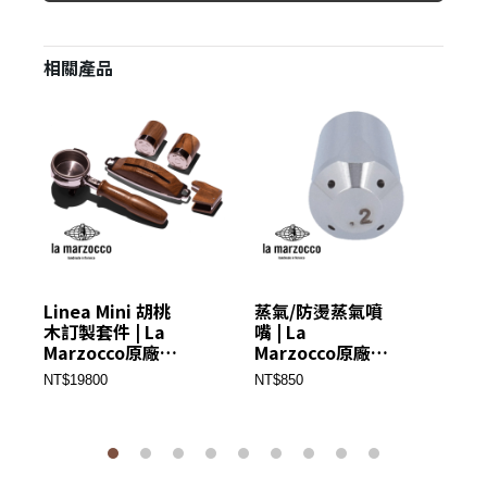
相關產品
Linea Mini 胡桃
蒸氣/防燙蒸氣噴
流
木訂製套件 | La
嘴 | La
M
Marzocco原廠零
Marzocco原廠零
件
件
件
NT$19800
NT$850
NT