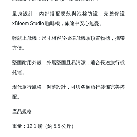
量身設計：內部搭配硬殼與泡棉防護，完整保護
xBloom Studio 咖啡機，旅途中安心無憂。
輕鬆上飛機：尺寸相容於標準飛機頭頂置物櫃，攜帶
方便。
堅固耐用外殼：外層堅固且易清潔，適合長途旅行或
托運。
現代旅行風格：俐落設計，可與各類旅行裝備完美搭
配。
產品規格
重量：12.1 磅（約 5.5 公斤）