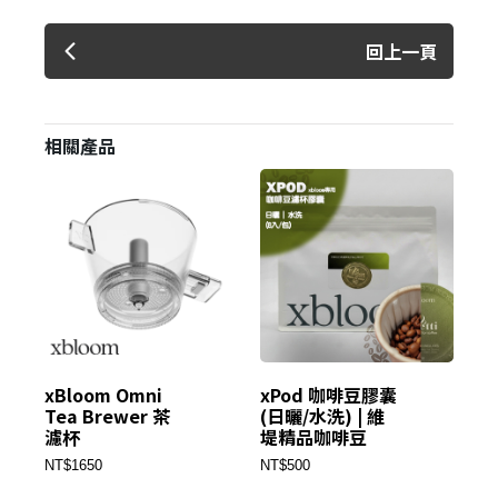
回上一頁
相關產品
xBloom Omni
xPod 咖啡豆膠囊
xb
Tea Brewer 茶
(日曬/水洗) | 維
O
濾杯
堤精品咖啡豆
沖
NT$1650
NT$500
NT