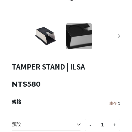
TAMPER STAND | ILSA
NT$580
規格
庫存
5
-
+