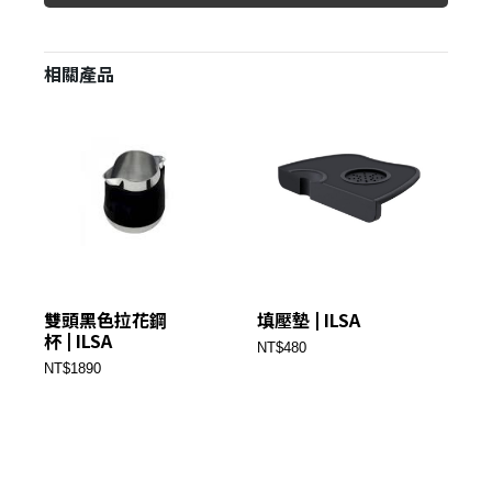
相關產品
雙頭黑色拉花鋼
填壓墊 | ILSA
渣桶
杯 | ILSA
NT$480
NT
NT$1890