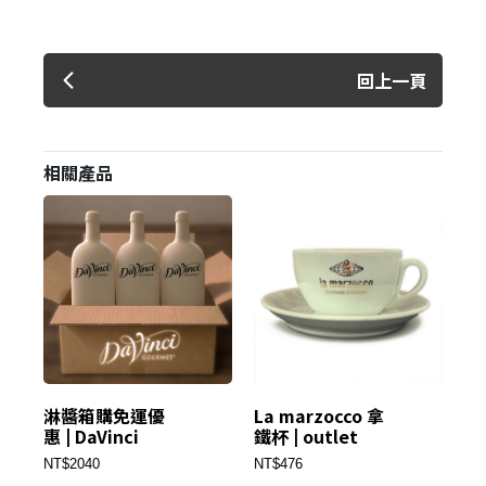
回上一頁
相關產品
淋醬箱購免運優
La marzocco 拿
3
惠 | DaVinci
鐵杯 | outlet
典壺
NT$2040
NT$476
NT