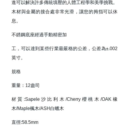
進可以解決許多傳統填壓的人體工程學和美學挑戰。
木材與金屬的接合處非常光滑，讓您的拇指可以休
息。
不銹鋼底座經過手動精密加
工，可以達到某些行業最嚴格的公差，公差為±.002
英寸。
規格
重量：12盎司
材質:Sapele沙比利木/Cherry櫻桃木/OAK橡
木/Maple楓木/ASH白蠟木
直徑:58.5mm