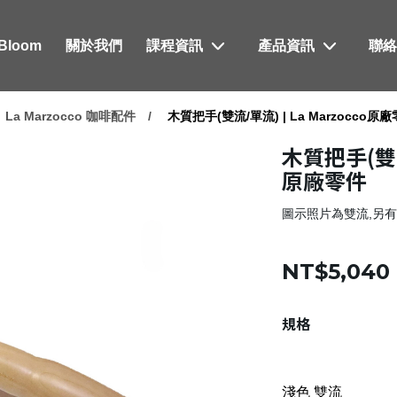
xBloom
關於我們
課程資訊
產品資訊
聯
La Marzocco 咖啡配件
木質把手(雙流/單流) | La Marzocco原
木質把手(雙流/
原廠零件
圖示照片為雙流,另
NT$5,040
規格