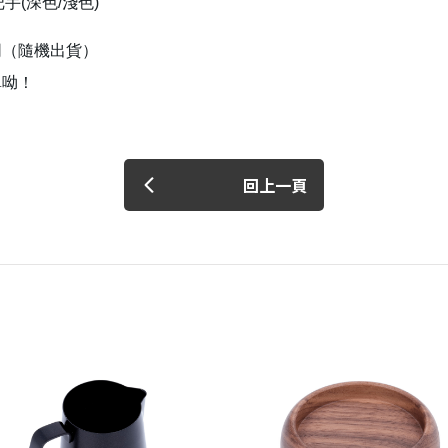
把手(深色/淺色)
同（隨機出貨）
單呦！
回上一頁