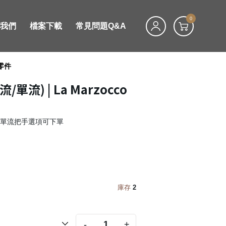
0
絡我們
檔案下載
常見問題Q&A
廠零件
單流) | La Marzocco
有單流把手選項可下單
庫存
2
-
+