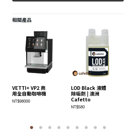
相關產品
VETTI+ VP2 商
LOD Black 液體
義
用全自動咖啡機
除垢劑 | 澳洲
維
Cafetto
NT$98000
NT
NT$580