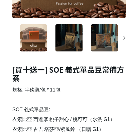
[買十送一] SOE 義式單品豆常備方
案
規格: 半磅裝/包 * 11包
SOE 義式單品豆:
衣索比亞 西達摩 桃子甜心 / 桃可可（水洗 G1）
衣索比亞 古吉 塔莎亞/紫風鈴 （日曬 G1）