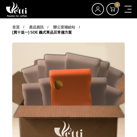
0
首頁
產品資訊
辦公室補給站
[買十送一] SOE 義式單品豆常備方案