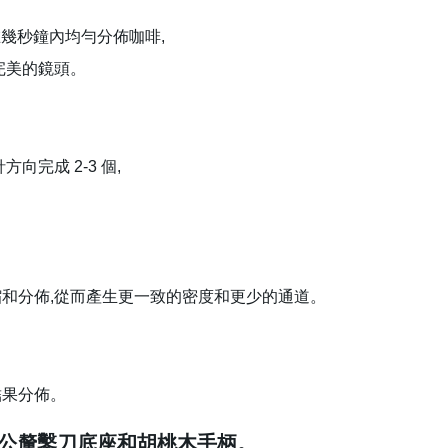
通過確保在幾秒鐘內均勻分佈咖啡,
完美的鏡頭。
完成 2-3 個,
和分佈,從而產生更一致的密度和更少的通道。
結果分佈。
.5 公釐鑿刀底座和胡桃木手柄。