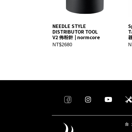
NEEDLE STYLE
S
DISTRIBUTOR TOOL
T
V2 佈粉針 | normcore
器
NT$2680
N
台