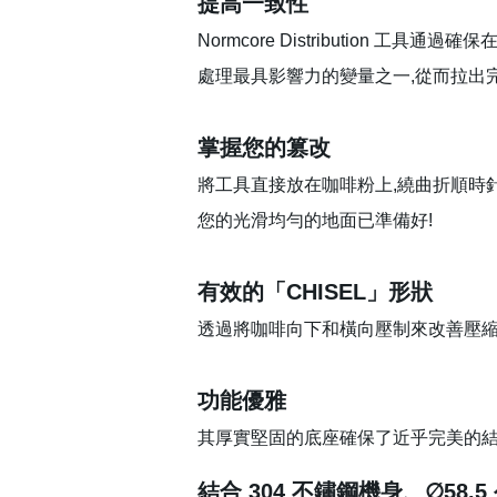
提高一致性
Normcore Distribution 工具
處理最具影響力的變量之一,從而拉出
掌握您的篡改
將工具直接放在咖啡粉上,繞曲折順時針方向
您的光滑均勻的地面已準備好!
有效的「CHISEL」形狀
透過將咖啡向下和橫向壓制來改善壓縮
功能優雅
其厚實堅固的底座確保了近乎完美的
結合 304 不鏽鋼機身、∅58