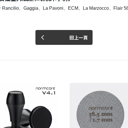
ncilio、Gaggia、La Pavoni、ECM、La Marzocco、Flair
回上一頁