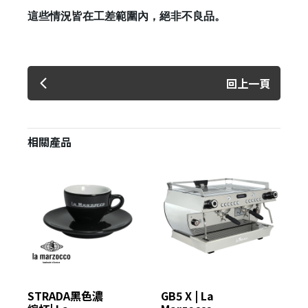
這些情況皆在工差範圍內，絕非不良品。
回上一頁
相關產品
STRADA黑色濃
GB5 X | La
Li