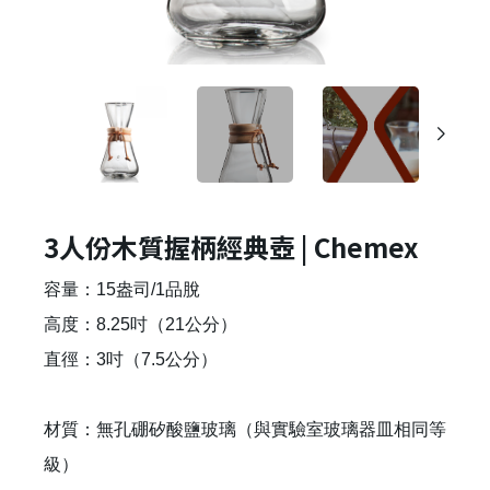
3人份木質握柄經典壺 | Chemex
容量：15盎司/1品脫
高度：8.25吋（21公分）
直徑：3吋（7.5公分）
材質：無孔硼矽酸鹽玻璃（與實驗室玻璃器皿相同等
級）