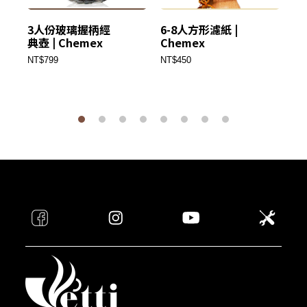
3人份玻璃握柄經
6-8人方形濾紙 |
6
典壺 | Chemex
Chemex
C
NT$799
NT$450
NT