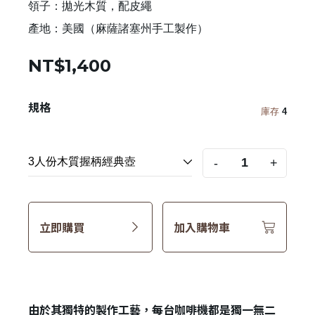
領子：拋光木質，配皮繩
產地：美國（麻薩諸塞州手工製作）
NT$1,400
規格
庫存
4
-
+
立即購買
加入購物車
由於其獨特的製作工藝，每台咖啡機都是獨一無二