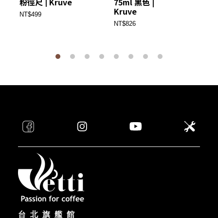
粉徑尺 | Kruve
75ml 黑色 |
75
Kruve
Kr
NT$499
NT$826
NT
台北旗艦館