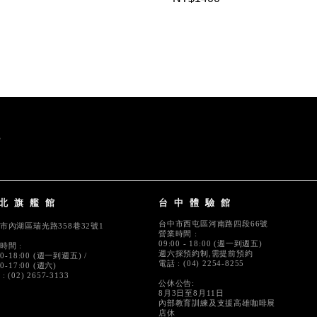
北旗艦館
台中體驗館
台中市西屯區河南路四段66號
市內湖區瑞光路358巷32號1
營業時間 :
09:00 - 18:00 (週一到週五)
時間 :
週六採預約制,需提前預約
00-18:00 (週一到週五) /
電話 : (04) 2254-8255
00-17:00 (週六)
: (02) 2657-3133
公休公告:
8月3日至8月11日
內部教育訓練及支援高雄咖啡展
店休