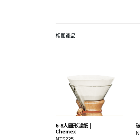
相關產品
6-8人圓形濾紙 |
玻
Chemex
N
NT$225