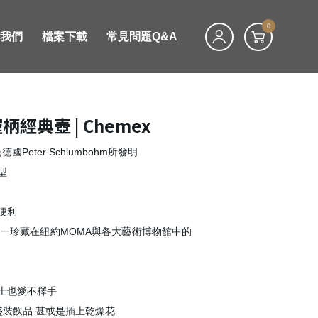
0
絡我們
檔案下載
常見問題Q&A
經典壺 | Chemex
德國Peter Schlumbohm所發明
型
便利
唯一珍藏在紐約MOMA與各大藝術博物館中的
士也愛不釋手
盛裝飲品 甚或是插上乾燥花