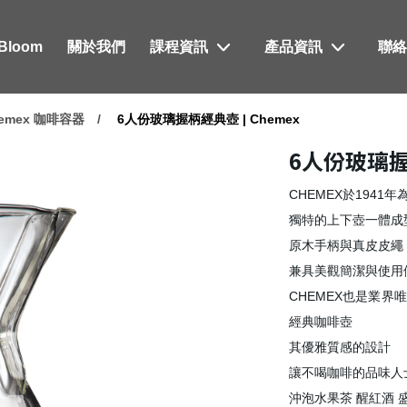
xBloom
關於我們
課程資訊
產品資訊
聯
emex 咖啡容器
6人份玻璃握柄經典壺 | Chemex
6人份玻璃握柄
CHEMEX於1941年為
獨特的上下壺一體成
原木手柄與真皮皮繩
兼具美觀簡潔與使用
CHEMEX也是業界
經典咖啡壺
其優雅質感的設計
讓不喝咖啡的品味人
沖泡水果茶 醒紅酒 