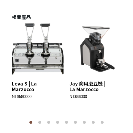
相關產品
Leva S | La
Jay 商用磨豆機 |
Li
Marzocco
La Marzocco
22
Ma
NT$580000
NT$66000
NT