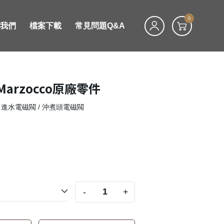
0
絡我們
檔案下載
常見問題Q&A
 Marzocco原廠零件
/ 進水電磁閥 / 沖煮頭電磁閥
-
+