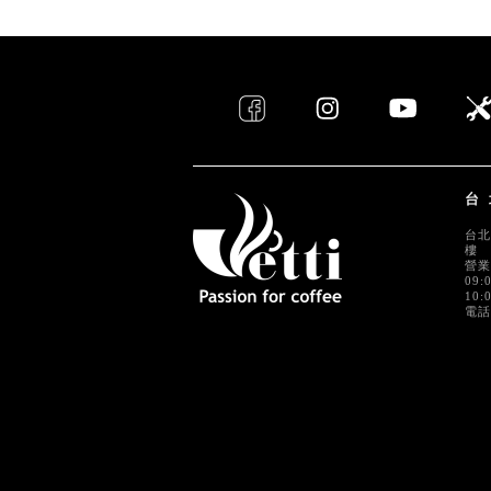
台
台北
樓
營業
09:
10:
電話 