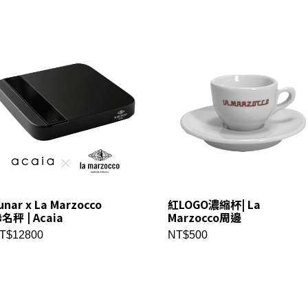
unar x La Marzocco
紅LOGO濃縮杯| La
名秤 | Acaia
Marzocco周邊
T$12800
NT$500