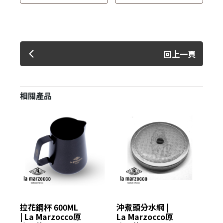
回上一頁
相關產品
拉花鋼杯 600ML
沖煮頭分水網 |
St
| La Marzocco原
La Marzocco原
Ma