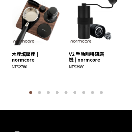
木座填壓座 |
V2 手動咖啡研磨
NE
normcore
機 | normcore
DI
T
NT$2780
NT$3980
| 
NT