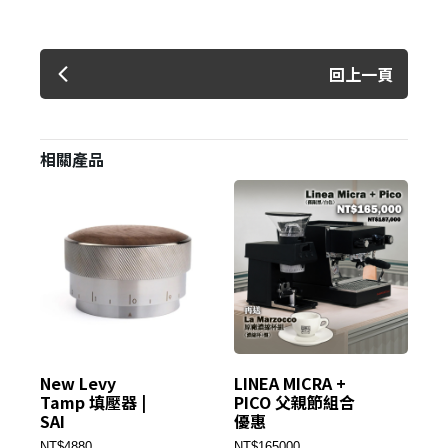
回上一頁
相關產品
New Levy
LINEA MICRA +
C7
Tamp 填壓器 |
PICO 父親節組合
色 
SAI
優惠
NT
NT$4880
NT$165000