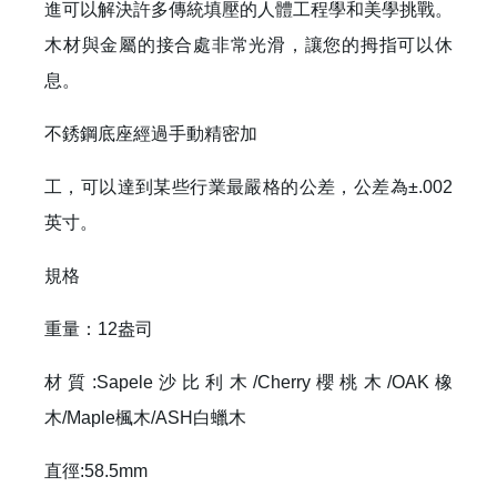
進可以解決許多傳統填壓的人體工程學和美學挑戰。
木材與金屬的接合處非常光滑，讓您的拇指可以休
息。
不銹鋼底座經過手動精密加
工，可以達到某些行業最嚴格的公差，公差為±.002
英寸。
規格
重量：12盎司
材質:Sapele沙比利木/Cherry櫻桃木/OAK橡
木/Maple楓木/ASH白蠟木
直徑:58.5mm