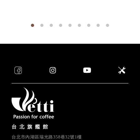
NT
台北旗艦館
台北市內湖區瑞光路358巷32號1樓