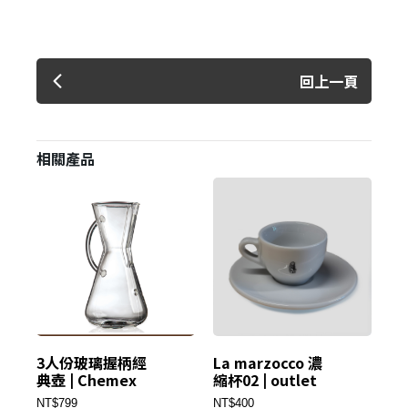
回上一頁
相關產品
3人份玻璃握柄經
La marzocco 濃
xB
典壺 | Chemex
縮杯02 | outlet
全
咖
NT$799
NT$400