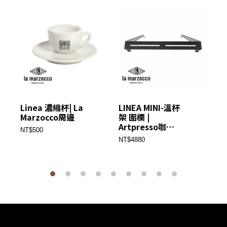
Linea 濃縮杯| La
LINEA MINI-溫杯
拉
Marzocco周邊
架 圍欄 |
| 
Artpresso咖啡
廠
NT$500
機改裝配件
NT$4880
NT