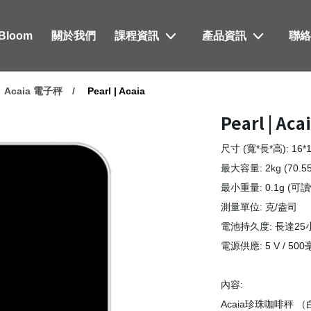
xBloom
關於我們
課程資訊
產品資訊
聯
Acaia 電子秤
Pearl | Acaia
Pearl | Aca
尺寸 (寬*長*高): 16*1
最大容量: 2kg (70.
最小重量: 0.1g (可讀
測量單位: 克/盎司
電池持久度: 長達25
電源供應: 5 V / 500
內容:
Acaia珍珠咖啡秤 （白