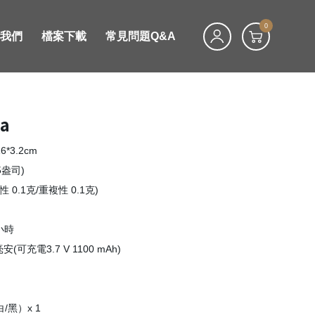
0
絡我們
檔案下載
常見問題Q&A
ia
6*3.2cm
55盎司)
性 0.1克/重複性 0.1克)
小時
毫安(可充電3.7 V 1100 mAh)
/黑）x 1