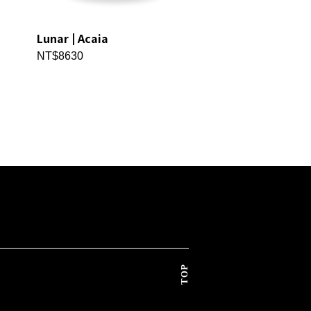
Lunar | Acaia
Orion mini Bean
Doser 迷你獵戶座
NT$8630
光白) | Acaia
NT$35805
TOP