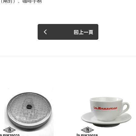
鈕（兩對）、咖啡手柄
回上一頁