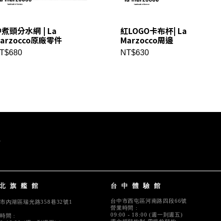
煮頭分水網 | La
紅LOGO卡布杯| La
arzocco原廠零件
Marzocco周邊
T$680
NT$630
北旗艦館
台中體驗館
台中市西屯區河南路四段66號
市內湖區瑞光路358巷32號1
營業時間 :
09:00 - 18:00 (週一到週五)
時間 :