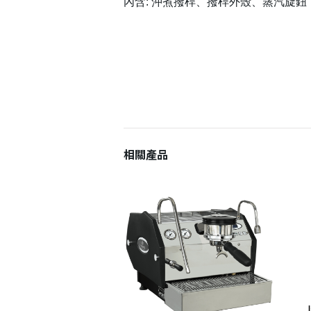
內含: 沖煮撥桿、撥桿外殼、蒸汽旋
相關產品