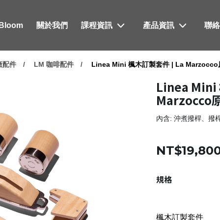
xBloom
關於我們
課程資訊
產品資訊
聯
原廠配件
LM 咖啡配件
Linea Mini 楓木訂製套件 | La Marzoc
Linea Min
Marzocc
內含: 沖煮撥桿、
NT$19,80
規格