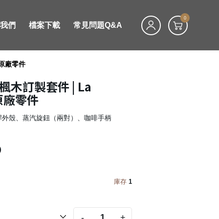
0
絡我們
檔案下載
常見問題Q&A
co原廠零件
i 楓木訂製套件 | La
o原廠零件
撥桿外殼、蒸汽旋鈕（兩對）、咖啡手柄
0
庫存
1
-
+