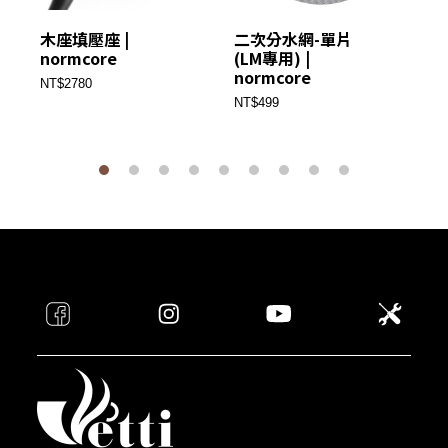
木座填壓座 |
二次分水網-單片
CO
normcore
(LM專用) |
DI
normcore
T
NT$2780
no
NT$499
NT