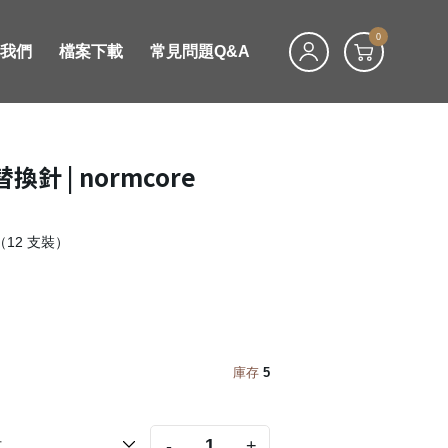
0
絡我們
檔案下載
常見問題Q&A
針 | normcore
（12 支裝）
庫存
5
-
+