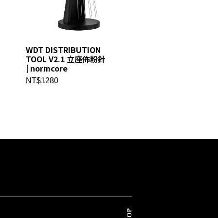
WDT DISTRIBUTION
接粉環 | normcor
TOOL V2.1 立座佈粉針
NT$1080
| normcore
NT$1280
TOP