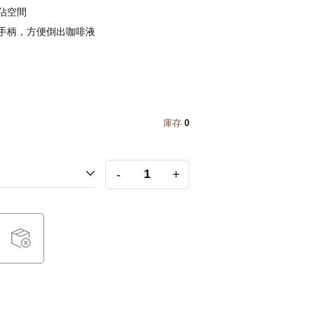
佔空間
手柄，方便倒出咖啡液
庫存
0
-
+