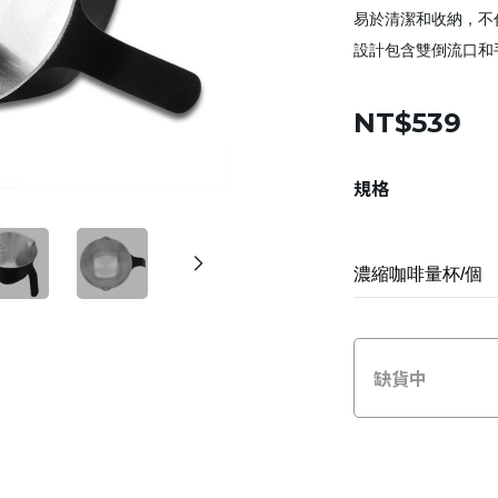
易於清潔和收納，不
設計包含雙倒流口和
NT$539
規格
缺貨中