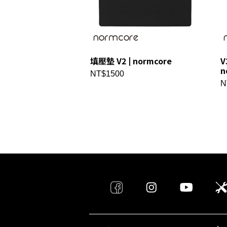
填壓墊 V2 | normcore
V
n
NT$1500
N