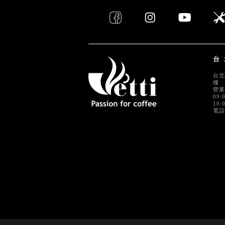
台
台北
樓
營業
09:
10:
電話 