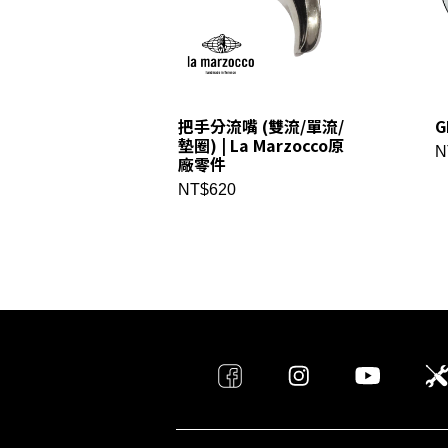
把手分流嘴 (雙流/單流/
G
墊圈) | La Marzocco原
N
廠零件
NT$620