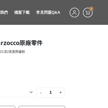
0
絡我們
檔案下載
常見問題Q&A
Marzocco原廠零件
克/21克/清潔用濾杯
-
+