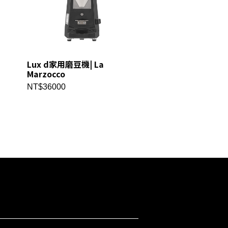
Lux d家用磨豆機| La
Strada X單孔 | La
Marzocco
Marzocco
NT$36000
NT$499000