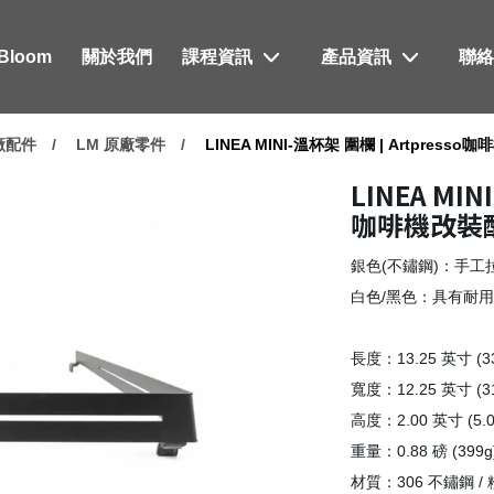
xBloom
關於我們
課程資訊
產品資訊
聯
原廠配件
LM 原廠零件
LINEA MINI-溫杯架 圍欄 | Artpress
LINEA MIN
咖啡機改裝
銀色(不鏽鋼)：手工拉絲處
白色/黑色：具有耐
長度：13.25 英寸 (33
寬度：12.25 英寸 (31
高度：2.00 英寸 (5.0
重量：0.88 磅 (399g
材質：306 不鏽鋼 