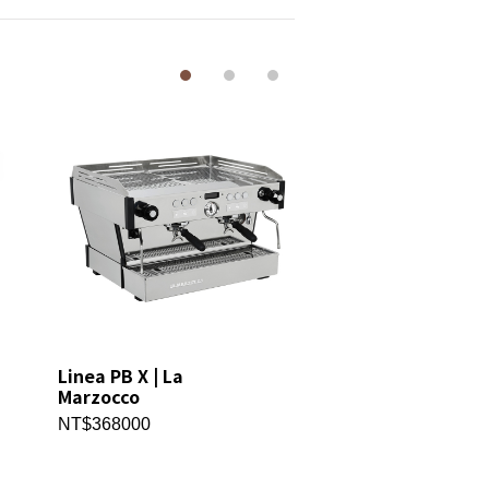
Linea PB X | La
Linea mini | La
Marzocco
Marzocco
NT$368000
NT$155000