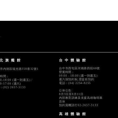
北旗艦館
台中體驗館
台中市西屯區河南路四段66號
市內湖區瑞光路358巷32號1
營業時間 :
09:00 - 18:00 (週一到週五)
時間 :
週六採預約制,需提前預約
00-18:00 (週一到週五) /
電話 : (04) 2254-8255
00-17:00 (週六)
: (02) 2657-3133
公休公告:
8月3日至8月11日
內部教育訓練及支援高雄咖啡展
店休
預約賞機請打02-2657-3133
高雄體驗館