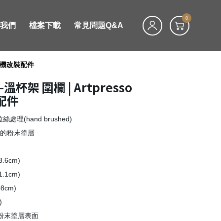
0
絡我們
檔案下載
常見問題Q&A
o咖啡機改裝配件
I-溫杯架 圍欄 | Artpresso
配件
理(hand brushed)
用的粉末塗層
.6cm)
.1cm)
8cm)
)
/ 粉末塗層表面