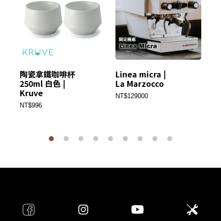
陶瓷拿鐵咖啡杯
Linea micra |
可
250ml 白色 |
La Marzocco
優惠
Kruve
De
NT$129000
NT$996
NT