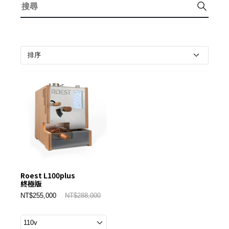
Roest L100plus
終極版
NT$255,000
NT$288,000