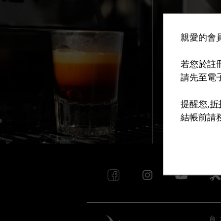
親愛的會員
若您於註
請先至電
提醒您,
折
結帳前請
台