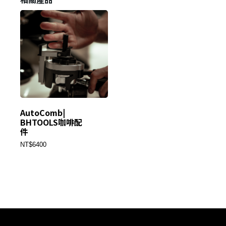
AutoComb|
BHTOOLS咖啡配
件
NT$6400