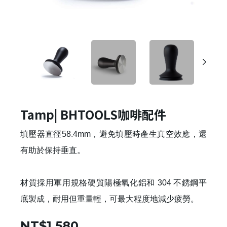
Tamp| BHTOOLS咖啡配件
填壓器直徑58.4mm，避免填壓時產生真空效應，還
有助於保持垂直。
材質採用軍用規格硬質陽極氧化鋁和 304 不銹鋼平
底製成，耐用但重量輕，可最大程度地減少疲勞。
NT$1,580