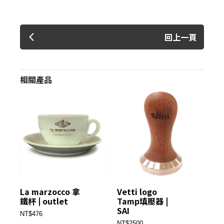
回上一頁
相關產品
La marzocco 拿
Vetti logo
3
鐵杯 | outlet
Tamp填壓器 |
典壺
SAI
NT$476
NT
NT$2500