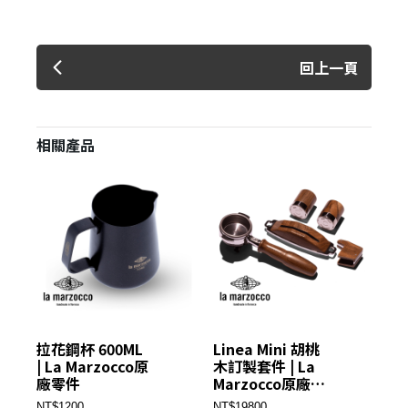
回上一頁
相關產品
拉花鋼杯 600ML
Linea Mini 胡桃
蒸
| La Marzocco原
木訂製套件 | La
嘴 
廠零件
Marzocco原廠零
M
件
件
NT$1200
NT$19800
NT