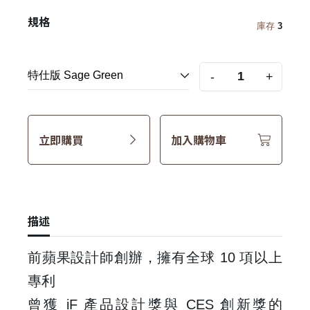
規格
庫存
3
-
+
立即購買
加入購物車
描述
前蘋果設計師創辦，擁有全球 10 項以上
專利
曾獲 iF 產品設計獎與 CES 創新獎的