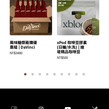
風味糖漿箱購優
xPod 咖啡豆膠囊
LI
惠組 | DaVinci
(日曬/水洗) | 維
P
堤精品咖啡豆
優
NT$3480
NT$500
NT