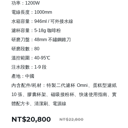
功率：1200W
電線長度：1000mm
水箱容量：946ml / 可外接水線
濾杯容量：5-18g 咖啡粉
研磨刀盤：48mm 不鏽鋼錐刀
研磨段數：80
溫控範圍：40-95℃
注水段數：1-9 段
產地：中國
內含配件/耗材：特製二代濾杯 Omni、蛋糕型濾紙
10 張、膠囊杯架、磁吸接粉杯、快速使用指南、實
體配方卡、清潔刷、電源線
NT$20,800
NT$22,800