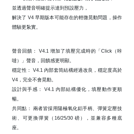
並透過聲音明確提示達到預設壓力，
解決了 V4 早期版本可能存在的輕微晃動問題，操作
體驗更紮實。
聲音回饋： V4.1 增加了填壓完成時的「Click（咔
噠）」聲音，回饋感更明顯。
穩定性： V4.1 內部套筒結構經過改良，穩定度高於
V4，完全不會晃動。
設計與手感： V4.1 內部結構優化，填壓動作更順
暢。
共同點： 兩者皆採用陽極氧化鋁手柄、彈簧定壓技
術、可更換彈簧（16/25/30 磅），並兼容多種底
座。