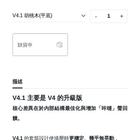
-
+
缺貨中
描述
V4.1 主要是 V4 的升級版
核心差異在於內部結構最佳化與增加「咔噠」聲回
饋。
V4.1
的套筒設計使填壓時
更穩定、幾乎無晃動
，