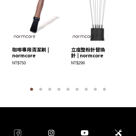
咖啡專用清潔刷 |
立座整粉針替換
Es
normcore
針 | normcore
Me
濃
NT$750
NT$299
no
NT