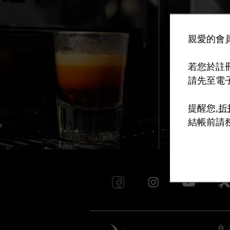
親愛的會員
若您於註
請先至電
提醒您,
折
結帳前請
台